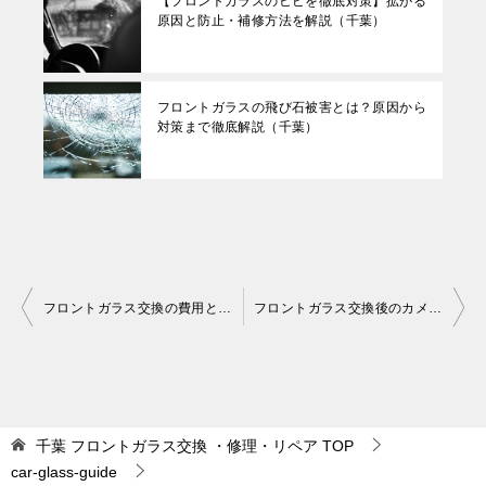
【フロントガラスのヒビを徹底対策】拡がる
原因と防止・補修方法を解説（千葉）
フロントガラスの飛び石被害とは？原因から
対策まで徹底解説（千葉）
投
フロントガラス交換の費用と相場を徹底解説｜実例・選び方・コストを抑える方法まで（千葉）
フロントガラス交換後のカメラ調整（エーミング）について徹底解説（千葉）
稿
ナ
ビ
ゲ
千葉 フロントガラス交換 ・修理・リペア
TOP
car-glass-guide
ー