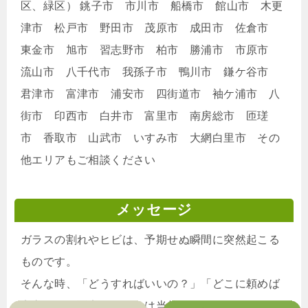
区、緑区） 銚子市 市川市 船橋市 館山市 木更
津市 松戸市 野田市 茂原市 成田市 佐倉市
東金市 旭市 習志野市 柏市 勝浦市 市原市
流山市 八千代市 我孫子市 鴨川市 鎌ケ谷市
君津市 富津市 浦安市 四街道市 袖ケ浦市 八
街市 印西市 白井市 富里市 南房総市 匝瑳
市 香取市 山武市 いすみ市 大網白里市 その
他エリアもご相談ください
メッセージ
ガラスの割れやヒビは、予期せぬ瞬間に突然起こる
ものです。
そんな時、「どうすればいいの？」「どこに頼めば
安心？」と不安になるのは当然のこと。