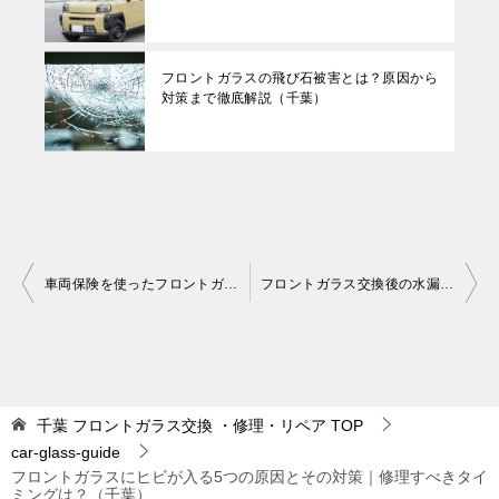
フロントガラスの飛び石被害とは？原因から
対策まで徹底解説（千葉）
投
車両保険を使ったフロントガラス交換の方法（千葉）
フロントガラス交換後の水漏れ—その原因と解決方法（千葉）
稿
ナ
ビ
ゲ
千葉 フロントガラス交換 ・修理・リペア
TOP
car-glass-guide
ー
フロントガラスにヒビが入る5つの原因とその対策｜修理すべきタイ
シ
ミングは？（千葉）