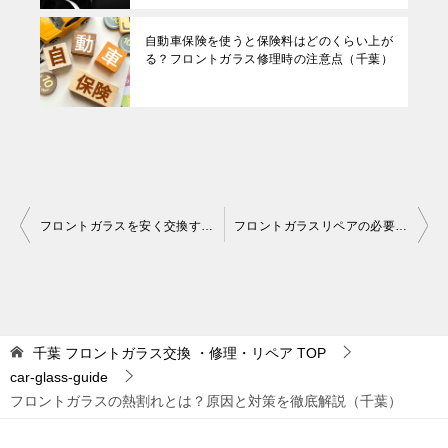
自動車保険を使うと保険料はどのくらい上が
る？フロントガラス修理時の注意点（千葉）
投
フロントガラスを安く交換する方法｜持ち込み交換の流れと注意点（千葉）
フロントガラスリペアの必要性とポイント：失敗しない選び方（千葉）
稿
ナ
ビ
ゲ
千葉 フロントガラス交換 ・修理・リペア
TOP
car-glass-guide
ー
フロントガラスの熱割れとは？原因と対策を徹底解説（千葉）
シ
ョ