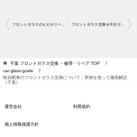
投
フロントガラスのヒビがリペアで済む場合と交換になる場合：完全ガイド（千葉）
フロントガラス交換を中古ガラスで検討する方へ：知っておきたいポイントと選択肢（千葉）
稿
ナ
ビ
ゲ
千葉 フロントガラス交換 ・修理・リペア
TOP
car-glass-guide
ー
軽自動車のフロントガラス交換について：実例を使って徹底解説
シ
（千葉）
ョ
ン
運営会社
利用規約
個人情報保護方針