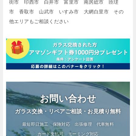
街市 印西市 白井市 富里市 南房総市 匝瑳
市 香取市 山武市 いすみ市 大網白里市 その
他エリアもご相談ください
お問い合わせ
ガラス交換・リペアご相談・お見積り無料
最短即日施工
保険対応
出張修理
代車無料
カード支払可
エーミング対応